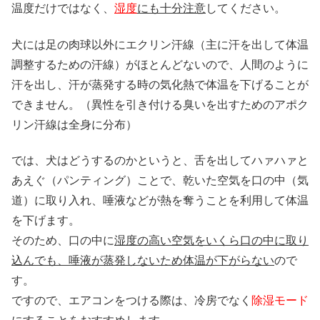
温度だけではなく、
湿度
にも十分注意
してください。
犬には足の肉球以外にエクリン汗線（主に汗を出して体温
調整するための汗線）がほとんどないので、人間のように
汗を出し、汗が蒸発する時の気化熱で体温を下げることが
できません。（異性を引き付ける臭いを出すためのアポク
リン汗線は全身に分布）
では、犬はどうするのかというと、舌を出してハァハァと
あえぐ（パンティング）ことで、乾いた空気を口の中（気
道）に取り入れ、唾液などが熱を奪うことを利用して体温
を下げます。
そのため、口の中に
湿度の高い空気をいくら口の中に取り
込んでも、唾液が蒸発しないため体温が下がらない
ので
す。
ですので、エアコンをつける際は、冷房でなく
除湿モード