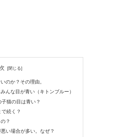
次
青いのか？その理由。
はみんな目が青い（キトンブルー）
の子猫の目は青い？
まで続く？
るの？
耳が悪い場合が多い。なぜ？