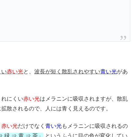
くい
赤い光
と、
波長が短く散乱されやすい
青い光
があ
されにくい
赤い光
はメラニンに吸収されますが、散乱
に拡散されるので、人には青く見えるのです。
、
赤い光
だけでなく
青い光
もメラニンに吸収されるの
⇒ 緑 ⇒ 黄 ⇒ 茶」
というふうに目の色が変化してい