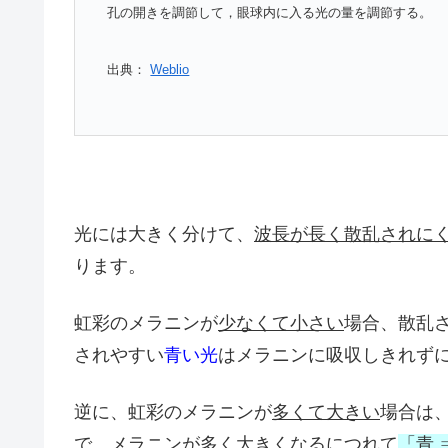
孔の開きを調節して，眼球内に入る光の量を調節する。
出典：
Weblio
光には大きく分けて、
波長が長く散乱されに
ります。
虹彩のメラニンが
少なくて小さい
場合、散乱
されやすい
青い光
はメラニンに吸収しきれず
逆に、虹彩のメラニンが
多くて大きい
場合は
で、メラニンが多く大きくなるにつれて
「青 