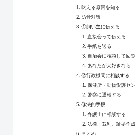
吠える原因を知る
防音対策
①飼い主に伝える
直接会って伝える
手紙を送る
自治会に相談して回
あなたが犬好きなら
②行政機関に相談する
保健所・動物愛護セ
警察に通報する
③法的手段
弁護士に相談する
法律、裁判、証拠作
まとめ