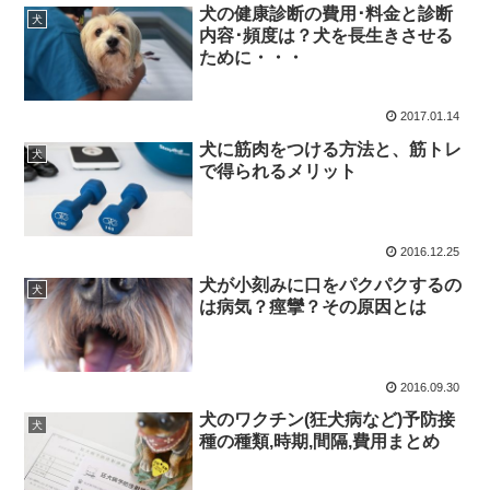
犬の健康診断の費用･料金と診断
犬
内容･頻度は？犬を長生きさせる
ために・・・
2017.01.14
犬に筋肉をつける方法と、筋トレ
犬
で得られるメリット
2016.12.25
犬が小刻みに口をパクパクするの
犬
は病気？痙攣？その原因とは
2016.09.30
犬のワクチン(狂犬病など)予防接
犬
種の種類,時期,間隔,費用まとめ