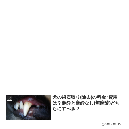
犬の歯石取り(除去)の料金･費用
犬
は？麻酔と麻酔なし(無麻酔)どち
らにすべき？
2017.01.15