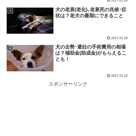
2017.01.26
犬の老衰(老化)､老衰死の兆候･症
犬
状は？老犬の最期にできること
2017.01.24
犬の去勢･避妊の手術費用の相場
犬
は？補助金(助成金)がもらえるこ
とも！
2017.01.19
スポンサーリンク